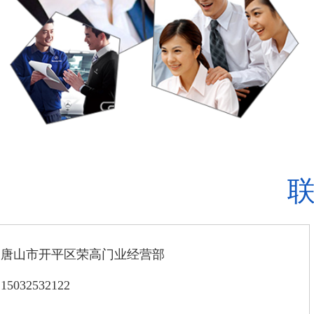
：唐山市开平区荣高门业经营部
032532122