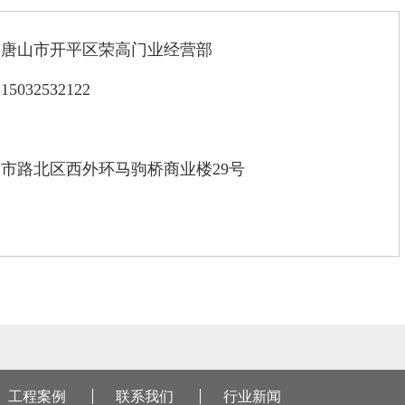
：唐山市开平区荣高门业经营部
032532122
市路北区西外环马驹桥商业楼29号
工程案例
联系我们
行业新闻