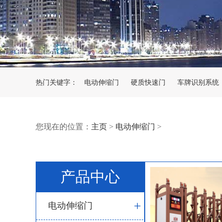
热门关键字：
电动伸缩门
硬质快速门
车牌识别系统
您现在的位置：
主页
>
电动伸缩门
>
产品中心
+
电动伸缩门