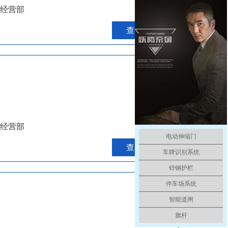
经营部
查看详情
经营部
电动伸缩门
查看详情
车牌识别系统
锌钢护栏
停车场系统
智能道闸
旗杆