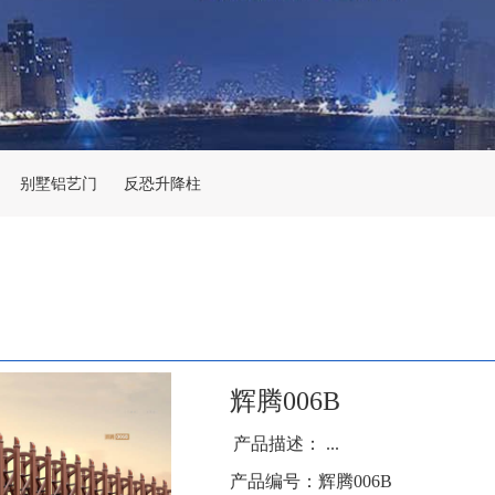
别墅铝艺门
反恐升降柱
辉腾006B
产品描述：
...
产品编号：辉腾006B