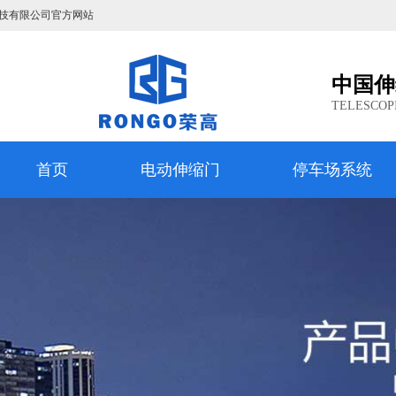
技有限公司官方网站
中国伸
TELESCOP
首页
电动伸缩门
停车场系统