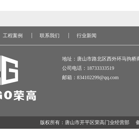
工程案例
联系我们
行业新闻
地址：唐山市路北区西外环马驹桥商
公司电话：18733333519
邮箱：834102299@qq.com
版权所有：唐山市开平区荣高门业经营部 备案号