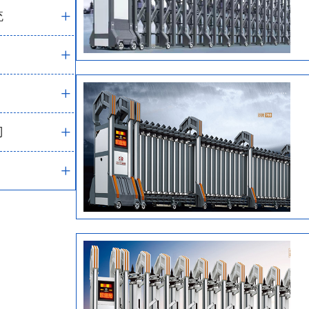
+
统
+
+
+
门
+