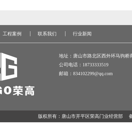
工程案例
联系我们
行业新闻
地址：唐山市路北区西外环马驹桥商
公司电话：18733333519
邮箱：834102299@qq.com
版权所有：唐山市开平区荣高门业经营部 备案号