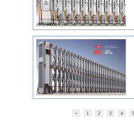
<
1
2
3
4